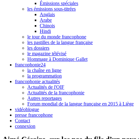
Émissions spéciales
les émissions sous-titrées
Anglais
Arabe
Chinois
Hindi
le tour du monde francophone
les pastilles de la langue française
les dossiers
le magazine télévisé
Hommage à Dominique Gallet
francophonie24
la chaîne en ligne
la programmation
francophonie actualités
Actualités de l'OIF
Actualités de la francophonie
Autres reportages
Forum mondial de la langue française en 2015 à Liège
vidéoblogue
presse francophone
Contact
connexion