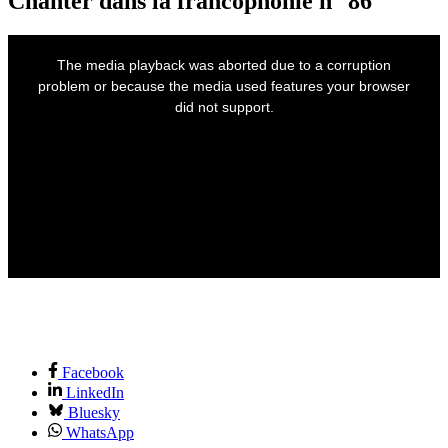
Chanter dans la francophonie n° 86
This
is
The media playback was aborted due to a corruption
a
modal
problem or because the media used features your browser
window.
did not support.
Facebook
LinkedIn
Bluesky
WhatsApp