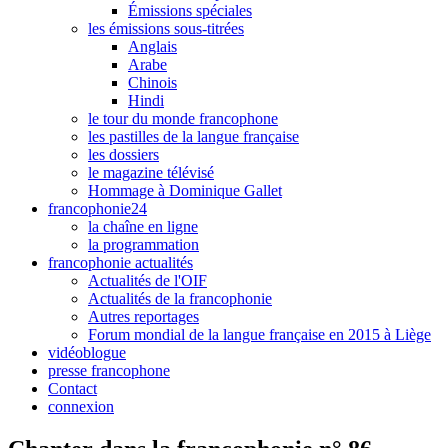
Émissions spéciales
les émissions sous-titrées
Anglais
Arabe
Chinois
Hindi
le tour du monde francophone
les pastilles de la langue française
les dossiers
le magazine télévisé
Hommage à Dominique Gallet
francophonie24
la chaîne en ligne
la programmation
francophonie actualités
Actualités de l'OIF
Actualités de la francophonie
Autres reportages
Forum mondial de la langue française en 2015 à Liège
vidéoblogue
presse francophone
Contact
connexion