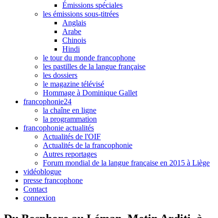
Émissions spéciales
les émissions sous-titrées
Anglais
Arabe
Chinois
Hindi
le tour du monde francophone
les pastilles de la langue française
les dossiers
le magazine télévisé
Hommage à Dominique Gallet
francophonie24
la chaîne en ligne
la programmation
francophonie actualités
Actualités de l'OIF
Actualités de la francophonie
Autres reportages
Forum mondial de la langue française en 2015 à Liège
vidéoblogue
presse francophone
Contact
connexion