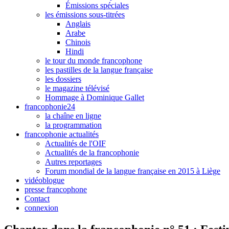
Émissions spéciales
les émissions sous-titrées
Anglais
Arabe
Chinois
Hindi
le tour du monde francophone
les pastilles de la langue française
les dossiers
le magazine télévisé
Hommage à Dominique Gallet
francophonie24
la chaîne en ligne
la programmation
francophonie actualités
Actualités de l'OIF
Actualités de la francophonie
Autres reportages
Forum mondial de la langue française en 2015 à Liège
vidéoblogue
presse francophone
Contact
connexion