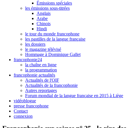
Émissions spéciales
les émissions sous-titrées
Anglais
Arabe
Chinois
Hindi
le tour du monde francophone
les pastilles de la langue française
les dossiers
le magazine télévisé
Hommage à Dominique Gallet
francophonie24
la chaîne en ligne
la programmation
francophonie actualités
Actualités de l'OIF
Actualités de la francophonie
Autres reportages
Forum mondial de la langue française en 2015 à Liège
vidéoblogue
presse francophone
Contact
connexion