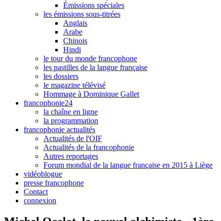
Émissions spéciales
les émissions sous-titrées
Anglais
Arabe
Chinois
Hindi
le tour du monde francophone
les pastilles de la langue française
les dossiers
le magazine télévisé
Hommage à Dominique Gallet
francophonie24
la chaîne en ligne
la programmation
francophonie actualités
Actualités de l'OIF
Actualités de la francophonie
Autres reportages
Forum mondial de la langue française en 2015 à Liège
vidéoblogue
presse francophone
Contact
connexion