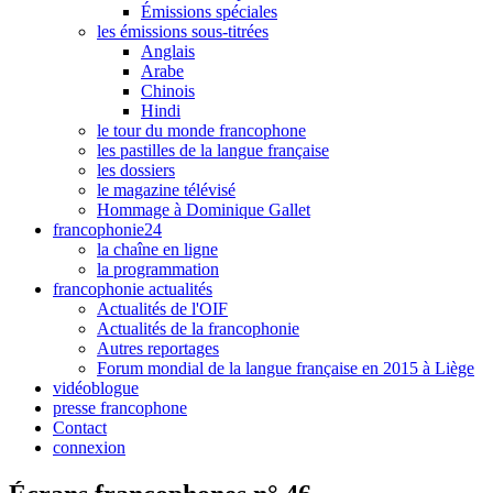
Émissions spéciales
les émissions sous-titrées
Anglais
Arabe
Chinois
Hindi
le tour du monde francophone
les pastilles de la langue française
les dossiers
le magazine télévisé
Hommage à Dominique Gallet
francophonie24
la chaîne en ligne
la programmation
francophonie actualités
Actualités de l'OIF
Actualités de la francophonie
Autres reportages
Forum mondial de la langue française en 2015 à Liège
vidéoblogue
presse francophone
Contact
connexion