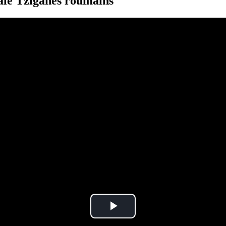
iale Tziganes roumains
Play