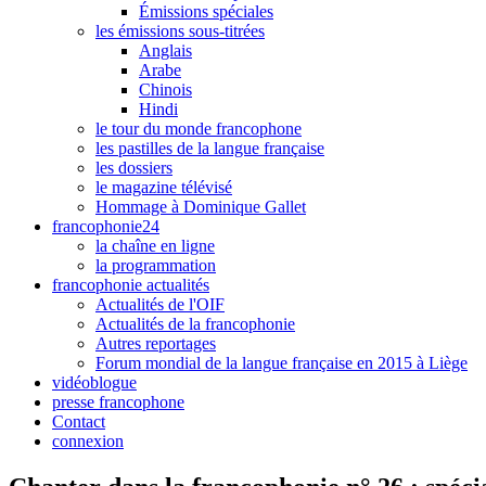
Émissions spéciales
les émissions sous-titrées
Anglais
Arabe
Chinois
Hindi
le tour du monde francophone
les pastilles de la langue française
les dossiers
le magazine télévisé
Hommage à Dominique Gallet
francophonie24
la chaîne en ligne
la programmation
francophonie actualités
Actualités de l'OIF
Actualités de la francophonie
Autres reportages
Forum mondial de la langue française en 2015 à Liège
vidéoblogue
presse francophone
Contact
connexion