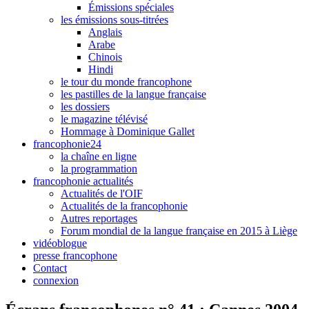
Émissions spéciales
les émissions sous-titrées
Anglais
Arabe
Chinois
Hindi
le tour du monde francophone
les pastilles de la langue française
les dossiers
le magazine télévisé
Hommage à Dominique Gallet
francophonie24
la chaîne en ligne
la programmation
francophonie actualités
Actualités de l'OIF
Actualités de la francophonie
Autres reportages
Forum mondial de la langue française en 2015 à Liège
vidéoblogue
presse francophone
Contact
connexion