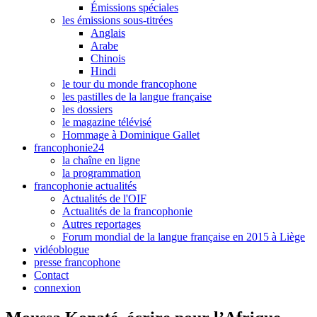
Émissions spéciales
les émissions sous-titrées
Anglais
Arabe
Chinois
Hindi
le tour du monde francophone
les pastilles de la langue française
les dossiers
le magazine télévisé
Hommage à Dominique Gallet
francophonie24
la chaîne en ligne
la programmation
francophonie actualités
Actualités de l'OIF
Actualités de la francophonie
Autres reportages
Forum mondial de la langue française en 2015 à Liège
vidéoblogue
presse francophone
Contact
connexion