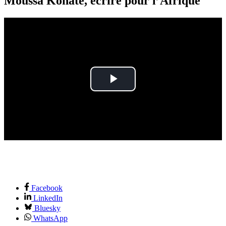
Moussa Konaté, écrire pour l’Afrique
Play
Video
Facebook
LinkedIn
Bluesky
WhatsApp