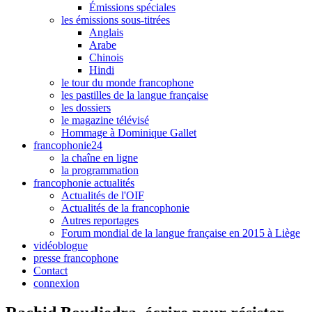
Émissions spéciales
les émissions sous-titrées
Anglais
Arabe
Chinois
Hindi
le tour du monde francophone
les pastilles de la langue française
les dossiers
le magazine télévisé
Hommage à Dominique Gallet
francophonie24
la chaîne en ligne
la programmation
francophonie actualités
Actualités de l'OIF
Actualités de la francophonie
Autres reportages
Forum mondial de la langue française en 2015 à Liège
vidéoblogue
presse francophone
Contact
connexion