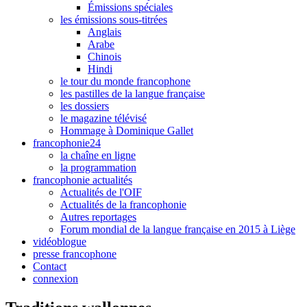
Émissions spéciales
les émissions sous-titrées
Anglais
Arabe
Chinois
Hindi
le tour du monde francophone
les pastilles de la langue française
les dossiers
le magazine télévisé
Hommage à Dominique Gallet
francophonie24
la chaîne en ligne
la programmation
francophonie actualités
Actualités de l'OIF
Actualités de la francophonie
Autres reportages
Forum mondial de la langue française en 2015 à Liège
vidéoblogue
presse francophone
Contact
connexion