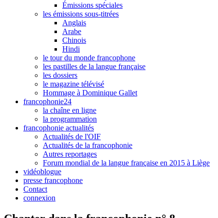
Émissions spéciales
les émissions sous-titrées
Anglais
Arabe
Chinois
Hindi
le tour du monde francophone
les pastilles de la langue française
les dossiers
le magazine télévisé
Hommage à Dominique Gallet
francophonie24
la chaîne en ligne
la programmation
francophonie actualités
Actualités de l'OIF
Actualités de la francophonie
Autres reportages
Forum mondial de la langue française en 2015 à Liège
vidéoblogue
presse francophone
Contact
connexion