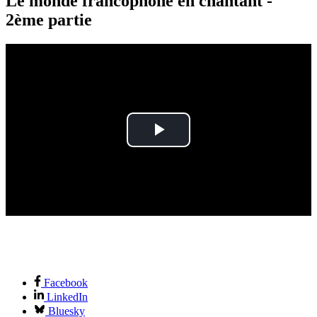
Le monde francophone en chantant -
2ème partie
Play
Video
Facebook
LinkedIn
Bluesky