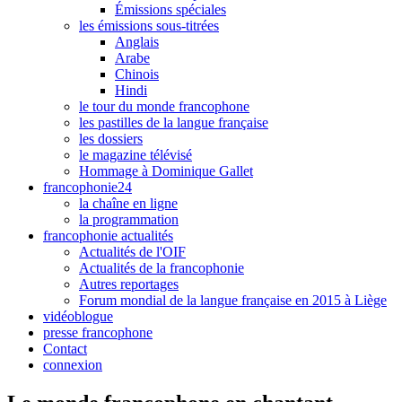
Émissions spéciales
les émissions sous-titrées
Anglais
Arabe
Chinois
Hindi
le tour du monde francophone
les pastilles de la langue française
les dossiers
le magazine télévisé
Hommage à Dominique Gallet
francophonie24
la chaîne en ligne
la programmation
francophonie actualités
Actualités de l'OIF
Actualités de la francophonie
Autres reportages
Forum mondial de la langue française en 2015 à Liège
vidéoblogue
presse francophone
Contact
connexion