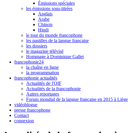
Émissions spéciales
les émissions sous-titrées
Anglais
Arabe
Chinois
Hindi
le tour du monde francophone
les pastilles de la langue française
les dossiers
le magazine télévisé
Hommage à Dominique Gallet
francophonie24
la chaîne en ligne
la programmation
francophonie actualités
Actualités de l'OIF
Actualités de la francophonie
Autres reportages
Forum mondial de la langue française en 2015 à Liège
vidéoblogue
presse francophone
Contact
connexion