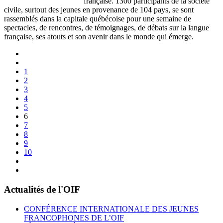
française. 1300 participants de la société
civile, surtout des jeunes en provenance de 104 pays, se sont
rassemblés dans la capitale québécoise pour une semaine de
spectacles, de rencontres, de témoignages, de débats sur la langue
française, ses atouts et son avenir dans le monde qui émerge.
1
2
3
4
5
6
7
8
9
10
Actualités de l'OIF
CONFÉRENCE INTERNATIONALE DES JEUNES
FRANCOPHONES DE L’OIF