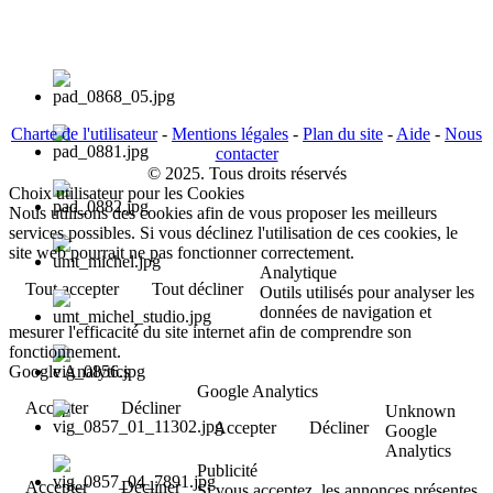
Charte de l'utilisateur
-
Mentions légales
-
Plan du site
-
Aide
-
Nous
contacter
© 2025. Tous droits réservés
Choix utilisateur pour les Cookies
Nous utilisons des cookies afin de vous proposer les meilleurs
services possibles. Si vous déclinez l'utilisation de ces cookies, le
site web pourrait ne pas fonctionner correctement.
Analytique
Tout accepter
Tout décliner
Outils utilisés pour analyser les
données de navigation et
mesurer l'efficacité du site internet afin de comprendre son
fonctionnement.
Google Analytics
Google Analytics
Accepter
Décliner
Unknown
Accepter
Décliner
Google
Analytics
Publicité
Accepter
Décliner
Si vous acceptez, les annonces présentes