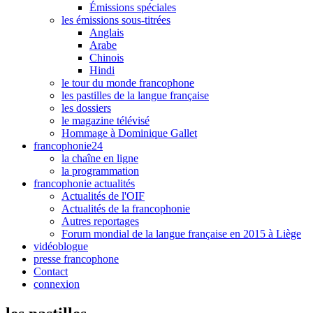
Émissions spéciales
les émissions sous-titrées
Anglais
Arabe
Chinois
Hindi
le tour du monde francophone
les pastilles de la langue française
les dossiers
le magazine télévisé
Hommage à Dominique Gallet
francophonie24
la chaîne en ligne
la programmation
francophonie actualités
Actualités de l'OIF
Actualités de la francophonie
Autres reportages
Forum mondial de la langue française en 2015 à Liège
vidéoblogue
presse francophone
Contact
connexion