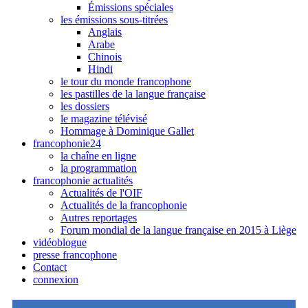
Émissions spéciales
les émissions sous-titrées
Anglais
Arabe
Chinois
Hindi
le tour du monde francophone
les pastilles de la langue française
les dossiers
le magazine télévisé
Hommage à Dominique Gallet
francophonie24
la chaîne en ligne
la programmation
francophonie actualités
Actualités de l'OIF
Actualités de la francophonie
Autres reportages
Forum mondial de la langue française en 2015 à Liège
vidéoblogue
presse francophone
Contact
connexion