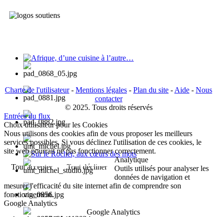
Afrique, d’une cuisine à l’autre…
Charte de l'utilisateur
-
Mentions légales
-
Plan du site
-
Aide
-
Nous
contacter
© 2025. Tous droits réservés
Entrées du flux
Choix utilisateur pour les Cookies
Nous utilisons des cookies afin de vous proposer les meilleurs
services possibles. Si vous déclinez l'utilisation de ces cookies, le
site web pourrait ne pas fonctionner correctement.
Analytique
Sur le Rocher, aux cœurs des mots
Tout accepter
Tout décliner
Outils utilisés pour analyser les
données de navigation et
mesurer l'efficacité du site internet afin de comprendre son
fonctionnement.
Google Analytics
Google Analytics