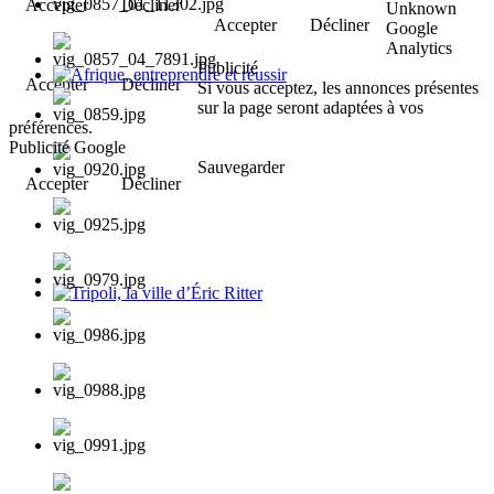
Accepter
Décliner
Unknown
Accepter
Décliner
Google
Analytics
Publicité
Accepter
Décliner
Si vous acceptez, les annonces présentes
Afrique, entreprendre et réussir
sur la page seront adaptées à vos
préférences.
Publicité Google
Sauvegarder
Accepter
Décliner
Tripoli, la ville d’Éric Ritter