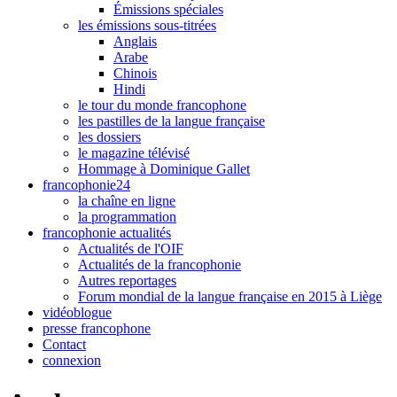
Émissions spéciales
les émissions sous-titrées
Anglais
Arabe
Chinois
Hindi
le tour du monde francophone
les pastilles de la langue française
les dossiers
le magazine télévisé
Hommage à Dominique Gallet
francophonie24
la chaîne en ligne
la programmation
francophonie actualités
Actualités de l'OIF
Actualités de la francophonie
Autres reportages
Forum mondial de la langue française en 2015 à Liège
vidéoblogue
presse francophone
Contact
connexion