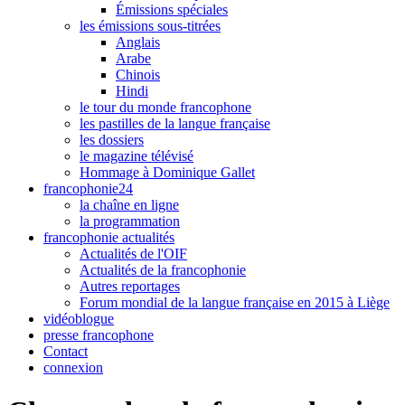
Émissions spéciales
les émissions sous-titrées
Anglais
Arabe
Chinois
Hindi
le tour du monde francophone
les pastilles de la langue française
les dossiers
le magazine télévisé
Hommage à Dominique Gallet
francophonie24
la chaîne en ligne
la programmation
francophonie actualités
Actualités de l'OIF
Actualités de la francophonie
Autres reportages
Forum mondial de la langue française en 2015 à Liège
vidéoblogue
presse francophone
Contact
connexion