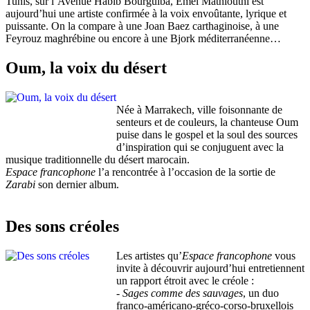
Tunis, sur l’Avenue Habib Bourguiba, Emel Mathlouthi est
aujourd’hui une artiste confirmée à la voix envoûtante, lyrique et
puissante. On la compare à une Joan Baez carthaginoise, à une
Feyrouz maghrébine ou encore à une Bjork méditerranéenne…
Oum, la voix du désert
Née à Marrakech, ville foisonnante de
senteurs et de couleurs, la chanteuse Oum
puise dans le gospel et la soul des sources
d’inspiration qui se conjuguent avec la
musique traditionnelle du désert marocain.
Espace francophone
l’a rencontrée à l’occasion de la sortie de
Zarabi
son dernier album.
Des sons créoles
Les artistes qu’
Espace francophone
vous
invite à découvrir aujourd’hui entretiennent
un rapport étroit avec le créole :
-
Sages comme des sauvages
, un duo
franco-américano-gréco-corso-bruxellois