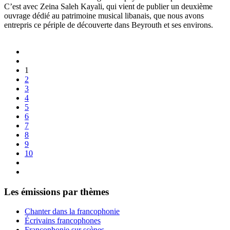
C’est avec Zeina Saleh Kayali, qui vient de publier un deuxième
ouvrage dédié au patrimoine musical libanais, que nous avons
entrepris ce périple de découverte dans Beyrouth et ses environs.
1
2
3
4
5
6
7
8
9
10
Les émissions par thèmes
Chanter dans la francophonie
Écrivains francophones
Francophonie sur scènes