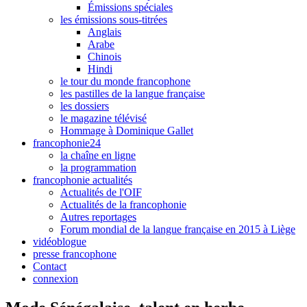
Émissions spéciales
les émissions sous-titrées
Anglais
Arabe
Chinois
Hindi
le tour du monde francophone
les pastilles de la langue française
les dossiers
le magazine télévisé
Hommage à Dominique Gallet
francophonie24
la chaîne en ligne
la programmation
francophonie actualités
Actualités de l'OIF
Actualités de la francophonie
Autres reportages
Forum mondial de la langue française en 2015 à Liège
vidéoblogue
presse francophone
Contact
connexion