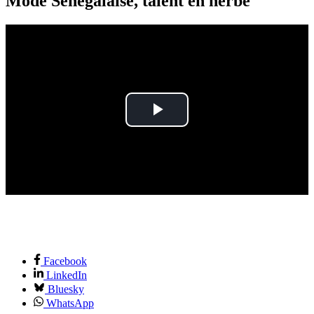
Mode Sénégalaise, talent en herbe
Play
Video
Facebook
LinkedIn
Bluesky
WhatsApp