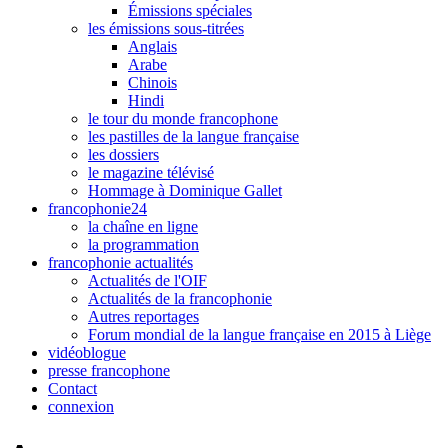
Émissions spéciales
les émissions sous-titrées
Anglais
Arabe
Chinois
Hindi
le tour du monde francophone
les pastilles de la langue française
les dossiers
le magazine télévisé
Hommage à Dominique Gallet
francophonie24
la chaîne en ligne
la programmation
francophonie actualités
Actualités de l'OIF
Actualités de la francophonie
Autres reportages
Forum mondial de la langue française en 2015 à Liège
vidéoblogue
presse francophone
Contact
connexion