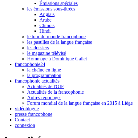
Émissions spéciales
les émissions sous-titrées
Anglais
Arabe
Chinois
Hindi
le tour du monde francophone
les pastilles de la langue française
les dossiers
le magazine télévisé
Hommage à Dominique Gallet
francophonie24
la chaîne en ligne
la programmation
francophonie actualités
Actualités de l'OIF
Actualités de la francophonie
Autres reportages
Forum mondial de la langue française en 2015 à Liège
vidéoblogue
presse francophone
Contact
connexion