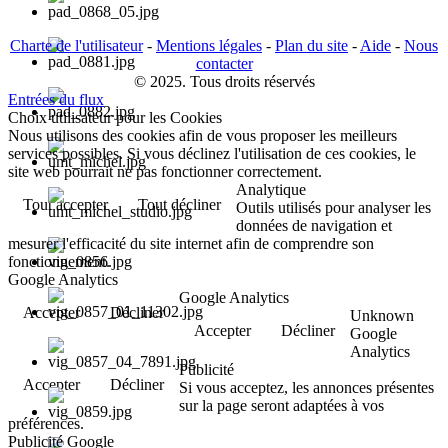
Charte de l'utilisateur
-
Mentions légales
-
Plan du site
-
Aide
-
Nous
contacter
© 2025. Tous droits réservés
Entrées du flux
Choix utilisateur pour les Cookies
Nous utilisons des cookies afin de vous proposer les meilleurs
services possibles. Si vous déclinez l'utilisation de ces cookies, le
site web pourrait ne pas fonctionner correctement.
Analytique
Tout accepter
Tout décliner
Outils utilisés pour analyser les
données de navigation et
mesurer l'efficacité du site internet afin de comprendre son
fonctionnement.
Google Analytics
Google Analytics
Accepter
Décliner
Unknown
Accepter
Décliner
Google
Analytics
Publicité
Accepter
Décliner
Si vous acceptez, les annonces présentes
sur la page seront adaptées à vos
préférences.
Publicité Google