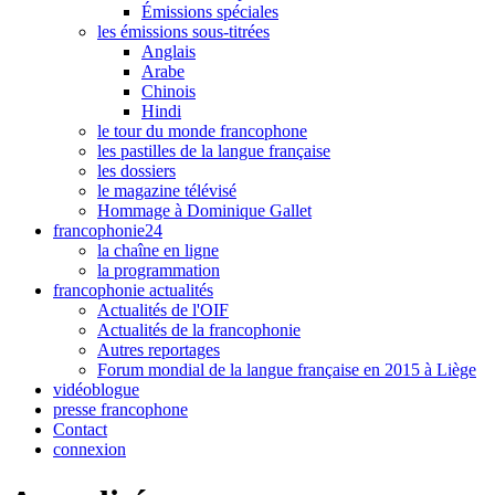
Émissions spéciales
les émissions sous-titrées
Anglais
Arabe
Chinois
Hindi
le tour du monde francophone
les pastilles de la langue française
les dossiers
le magazine télévisé
Hommage à Dominique Gallet
francophonie24
la chaîne en ligne
la programmation
francophonie actualités
Actualités de l'OIF
Actualités de la francophonie
Autres reportages
Forum mondial de la langue française en 2015 à Liège
vidéoblogue
presse francophone
Contact
connexion