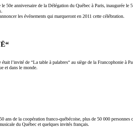
 le 50e anniversaire de la Délégation du Québec à Paris, inaugurée le 
x.
annoncer les événements qui marqueront en 2011 cette célébration.
UË“
tait l’invité de “La table à palabres“ au siège de la Francophonie à P
e et dans le monde.
 50 ans de la coopération franco-québécoise, plus de 50 000 personnes o
 musicale du Québec et quelques invités français.