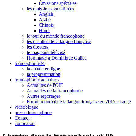
Émissions spéciales
les émissions sous-titrées
Anglais
Arabe
Chinois
Hindi
le tour du monde francophone
les pastilles de la langue française
les dossiers
le magazine télévisé
Hommage à Dominique Gallet
francophonie24
la chaîne en ligne
la programmation
francophonie actualités
Actualités de l'OIF
Actualités de la francophonie
Autres reportages
Forum mondial de la langue française en 2015 à Liège
vidéoblogue
presse francophone
Contact
connexion