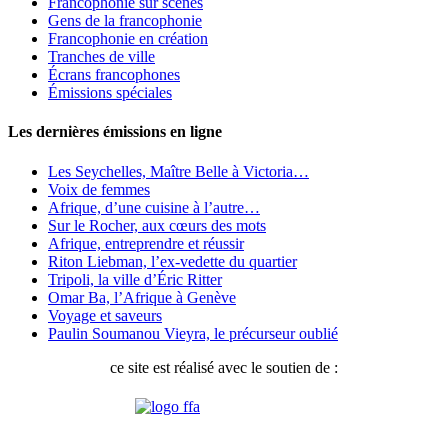
Francophonie sur scènes
Gens de la francophonie
Francophonie en création
Tranches de ville
Écrans francophones
Émissions spéciales
Les dernières émissions en ligne
Les Seychelles, Maître Belle à Victoria…
Voix de femmes
Afrique, d’une cuisine à l’autre…
Sur le Rocher, aux cœurs des mots
Afrique, entreprendre et réussir
Riton Liebman, l’ex-vedette du quartier
Tripoli, la ville d’Éric Ritter
Omar Ba, l’Afrique à Genève
Voyage et saveurs
Paulin Soumanou Vieyra, le précurseur oublié
ce site est réalisé avec le soutien de :