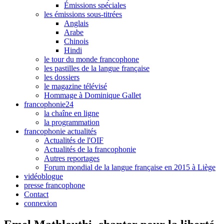
Émissions spéciales
les émissions sous-titrées
Anglais
Arabe
Chinois
Hindi
le tour du monde francophone
les pastilles de la langue française
les dossiers
le magazine télévisé
Hommage à Dominique Gallet
francophonie24
la chaîne en ligne
la programmation
francophonie actualités
Actualités de l'OIF
Actualités de la francophonie
Autres reportages
Forum mondial de la langue française en 2015 à Liège
vidéoblogue
presse francophone
Contact
connexion