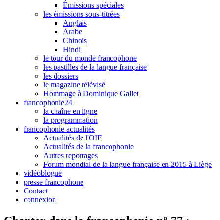
Émissions spéciales
les émissions sous-titrées
Anglais
Arabe
Chinois
Hindi
le tour du monde francophone
les pastilles de la langue française
les dossiers
le magazine télévisé
Hommage à Dominique Gallet
francophonie24
la chaîne en ligne
la programmation
francophonie actualités
Actualités de l'OIF
Actualités de la francophonie
Autres reportages
Forum mondial de la langue française en 2015 à Liège
vidéoblogue
presse francophone
Contact
connexion