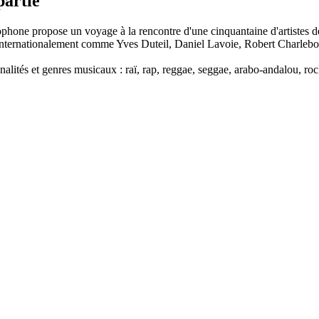
partie
ophone propose un voyage à la rencontre d'une cinquantaine d'artistes de
s internationalement comme Yves Duteil, Daniel Lavoie, Robert Char
nalités et genres musicaux : raï, rap, reggae, seggae, arabo-andalou, roc