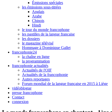
Émissions spéciales
les émissions sous-titrées
Anglais
Arabe
Chinois
Hindi
le tour du monde francophone
les pastilles de la langue française
les dossiers
le magazine télévisé
Hommage à Dominique Gallet
francophonie24
la chaîne en ligne
la programmation
francophonie actualités
Actualités de l'OIF
Actualités de la francophonie
Autres reportages
Forum mondial de la langue française en 2015 à Liège
vidéoblogue
presse francophone
Contact
connexion