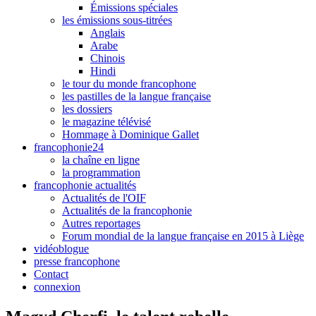
Émissions spéciales
les émissions sous-titrées
Anglais
Arabe
Chinois
Hindi
le tour du monde francophone
les pastilles de la langue française
les dossiers
le magazine télévisé
Hommage à Dominique Gallet
francophonie24
la chaîne en ligne
la programmation
francophonie actualités
Actualités de l'OIF
Actualités de la francophonie
Autres reportages
Forum mondial de la langue française en 2015 à Liège
vidéoblogue
presse francophone
Contact
connexion