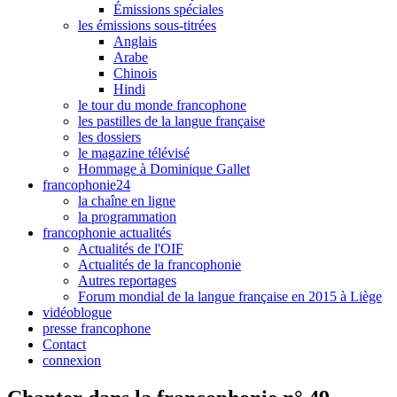
Émissions spéciales
les émissions sous-titrées
Anglais
Arabe
Chinois
Hindi
le tour du monde francophone
les pastilles de la langue française
les dossiers
le magazine télévisé
Hommage à Dominique Gallet
francophonie24
la chaîne en ligne
la programmation
francophonie actualités
Actualités de l'OIF
Actualités de la francophonie
Autres reportages
Forum mondial de la langue française en 2015 à Liège
vidéoblogue
presse francophone
Contact
connexion