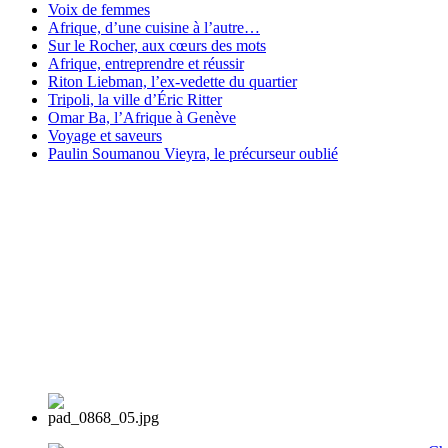
Voix de femmes
Afrique, d’une cuisine à l’autre…
Sur le Rocher, aux cœurs des mots
Afrique, entreprendre et réussir
Riton Liebman, l’ex-vedette du quartier
Tripoli, la ville d’Éric Ritter
Omar Ba, l’Afrique à Genève
Voyage et saveurs
Paulin Soumanou Vieyra, le précurseur oublié