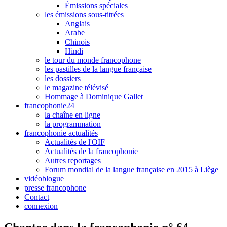
Émissions spéciales
les émissions sous-titrées
Anglais
Arabe
Chinois
Hindi
le tour du monde francophone
les pastilles de la langue française
les dossiers
le magazine télévisé
Hommage à Dominique Gallet
francophonie24
la chaîne en ligne
la programmation
francophonie actualités
Actualités de l'OIF
Actualités de la francophonie
Autres reportages
Forum mondial de la langue française en 2015 à Liège
vidéoblogue
presse francophone
Contact
connexion