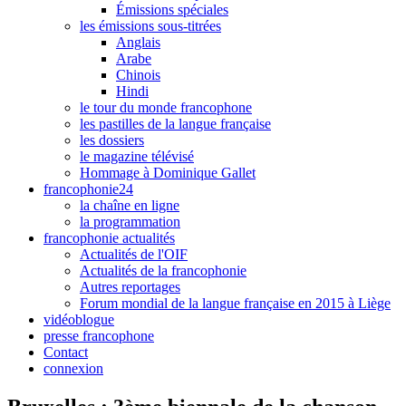
Émissions spéciales
les émissions sous-titrées
Anglais
Arabe
Chinois
Hindi
le tour du monde francophone
les pastilles de la langue française
les dossiers
le magazine télévisé
Hommage à Dominique Gallet
francophonie24
la chaîne en ligne
la programmation
francophonie actualités
Actualités de l'OIF
Actualités de la francophonie
Autres reportages
Forum mondial de la langue française en 2015 à Liège
vidéoblogue
presse francophone
Contact
connexion