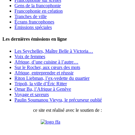
Francophonie sur scènes
Gens de la francophonie
Francophonie en création
Tranches de ville
Écrans francophones
Émissions spéciales
Les dernières émissions en ligne
Les Seychelles, Maître Belle à Victoria…
Voix de femmes
Afrique, d’une cuisine à l’autre…
Sur le Rocher, aux cœurs des mots
Afrique, entreprendre et réussir
Riton Liebman, l’ex-vedette du quartier
Tripoli, la ville d’Éric Ritter
Omar Ba, l’Afrique à Genève
Voyage et saveurs
Paulin Soumanou Vieyra, le précurseur oublié
ce site est réalisé avec le soutien de :