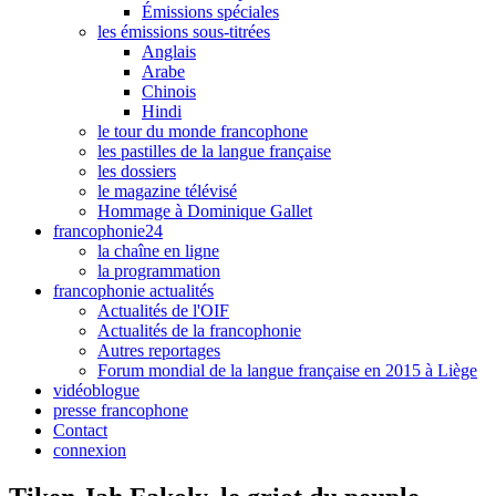
Émissions spéciales
les émissions sous-titrées
Anglais
Arabe
Chinois
Hindi
le tour du monde francophone
les pastilles de la langue française
les dossiers
le magazine télévisé
Hommage à Dominique Gallet
francophonie24
la chaîne en ligne
la programmation
francophonie actualités
Actualités de l'OIF
Actualités de la francophonie
Autres reportages
Forum mondial de la langue française en 2015 à Liège
vidéoblogue
presse francophone
Contact
connexion