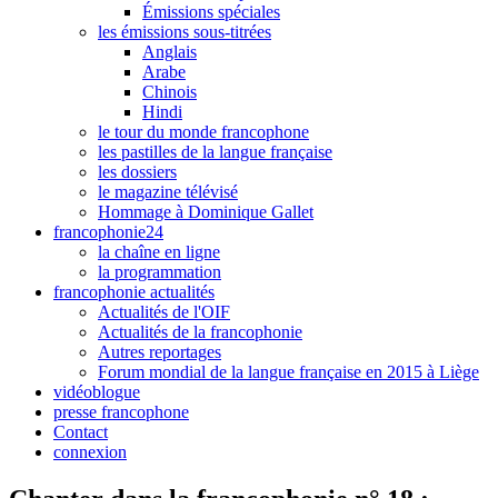
Émissions spéciales
les émissions sous-titrées
Anglais
Arabe
Chinois
Hindi
le tour du monde francophone
les pastilles de la langue française
les dossiers
le magazine télévisé
Hommage à Dominique Gallet
francophonie24
la chaîne en ligne
la programmation
francophonie actualités
Actualités de l'OIF
Actualités de la francophonie
Autres reportages
Forum mondial de la langue française en 2015 à Liège
vidéoblogue
presse francophone
Contact
connexion