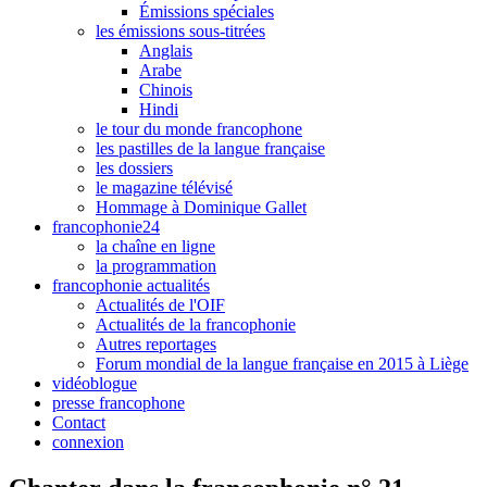
Émissions spéciales
les émissions sous-titrées
Anglais
Arabe
Chinois
Hindi
le tour du monde francophone
les pastilles de la langue française
les dossiers
le magazine télévisé
Hommage à Dominique Gallet
francophonie24
la chaîne en ligne
la programmation
francophonie actualités
Actualités de l'OIF
Actualités de la francophonie
Autres reportages
Forum mondial de la langue française en 2015 à Liège
vidéoblogue
presse francophone
Contact
connexion