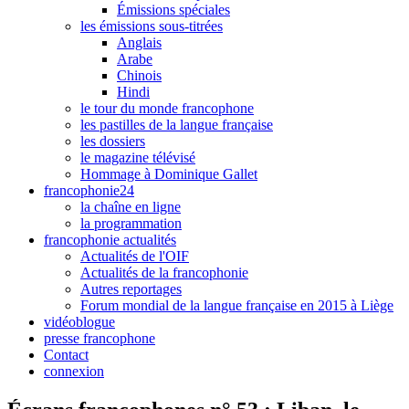
Émissions spéciales
les émissions sous-titrées
Anglais
Arabe
Chinois
Hindi
le tour du monde francophone
les pastilles de la langue française
les dossiers
le magazine télévisé
Hommage à Dominique Gallet
francophonie24
la chaîne en ligne
la programmation
francophonie actualités
Actualités de l'OIF
Actualités de la francophonie
Autres reportages
Forum mondial de la langue française en 2015 à Liège
vidéoblogue
presse francophone
Contact
connexion