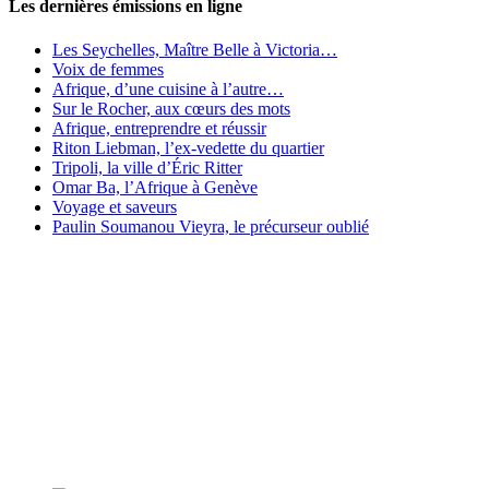
Les dernières émissions en ligne
Les Seychelles, Maître Belle à Victoria…
Voix de femmes
Afrique, d’une cuisine à l’autre…
Sur le Rocher, aux cœurs des mots
Afrique, entreprendre et réussir
Riton Liebman, l’ex-vedette du quartier
Tripoli, la ville d’Éric Ritter
Omar Ba, l’Afrique à Genève
Voyage et saveurs
Paulin Soumanou Vieyra, le précurseur oublié