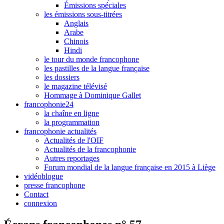
Émissions spéciales
les émissions sous-titrées
Anglais
Arabe
Chinois
Hindi
le tour du monde francophone
les pastilles de la langue française
les dossiers
le magazine télévisé
Hommage à Dominique Gallet
francophonie24
la chaîne en ligne
la programmation
francophonie actualités
Actualités de l'OIF
Actualités de la francophonie
Autres reportages
Forum mondial de la langue française en 2015 à Liège
vidéoblogue
presse francophone
Contact
connexion