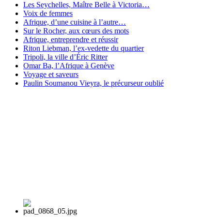
Les Seychelles, Maître Belle à Victoria…
Voix de femmes
Afrique, d’une cuisine à l’autre…
Sur le Rocher, aux cœurs des mots
Afrique, entreprendre et réussir
Riton Liebman, l’ex-vedette du quartier
Tripoli, la ville d’Éric Ritter
Omar Ba, l’Afrique à Genève
Voyage et saveurs
Paulin Soumanou Vieyra, le précurseur oublié