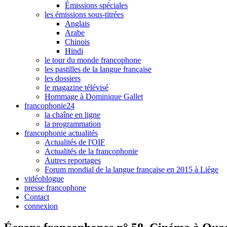
Émissions spéciales
les émissions sous-titrées
Anglais
Arabe
Chinois
Hindi
le tour du monde francophone
les pastilles de la langue française
les dossiers
le magazine télévisé
Hommage à Dominique Gallet
francophonie24
la chaîne en ligne
la programmation
francophonie actualités
Actualités de l'OIF
Actualités de la francophonie
Autres reportages
Forum mondial de la langue française en 2015 à Liège
vidéoblogue
presse francophone
Contact
connexion