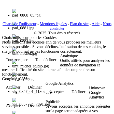
Charte de l'utilisateur
-
Mentions légales
-
Plan du site
-
Aide
-
Nous
contacter
© 2025. Tous droits réservés
Choix utilisateur pour les Cookies
Nous utilisons des cookies afin de vous proposer les meilleurs
services possibles. Si vous déclinez l'utilisation de ces cookies, le
site web pourrait ne pas fonctionner correctement.
Analytique
Tout accepter
Tout décliner
Outils utilisés pour analyser les
données de navigation et
mesurer l'efficacité du site internet afin de comprendre son
fonctionnement.
Google Analytics
Google Analytics
Accepter
Décliner
Unknown
Accepter
Décliner
Google
Analytics
Publicité
Accepter
Décliner
Si vous acceptez, les annonces présentes
sur la page seront adaptées à vos