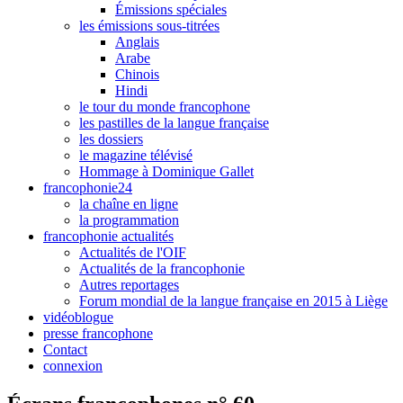
Émissions spéciales
les émissions sous-titrées
Anglais
Arabe
Chinois
Hindi
le tour du monde francophone
les pastilles de la langue française
les dossiers
le magazine télévisé
Hommage à Dominique Gallet
francophonie24
la chaîne en ligne
la programmation
francophonie actualités
Actualités de l'OIF
Actualités de la francophonie
Autres reportages
Forum mondial de la langue française en 2015 à Liège
vidéoblogue
presse francophone
Contact
connexion