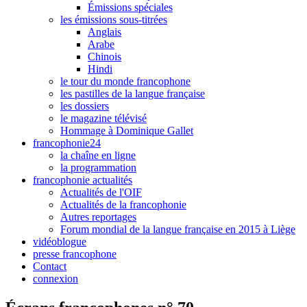
Émissions spéciales
les émissions sous-titrées
Anglais
Arabe
Chinois
Hindi
le tour du monde francophone
les pastilles de la langue française
les dossiers
le magazine télévisé
Hommage à Dominique Gallet
francophonie24
la chaîne en ligne
la programmation
francophonie actualités
Actualités de l'OIF
Actualités de la francophonie
Autres reportages
Forum mondial de la langue française en 2015 à Liège
vidéoblogue
presse francophone
Contact
connexion