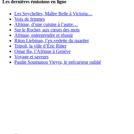
Les dernières émissions en ligne
Les Seychelles, Maître Belle à Victoria…
Voix de femmes
Afrique, d’une cuisine à l’autre…
Sur le Rocher, aux cœurs des mots
Afrique, entreprendre et réussir
Riton Liebman, l’ex-vedette du quartier
Tripoli, la ville d’Éric Ritter
Omar Ba, l’Afrique à Genève
Voyage et saveurs
Paulin Soumanou Vieyra, le précurseur oublié