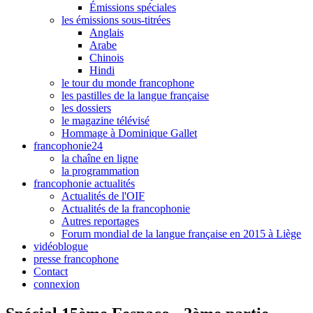
Émissions spéciales
les émissions sous-titrées
Anglais
Arabe
Chinois
Hindi
le tour du monde francophone
les pastilles de la langue française
les dossiers
le magazine télévisé
Hommage à Dominique Gallet
francophonie24
la chaîne en ligne
la programmation
francophonie actualités
Actualités de l'OIF
Actualités de la francophonie
Autres reportages
Forum mondial de la langue française en 2015 à Liège
vidéoblogue
presse francophone
Contact
connexion