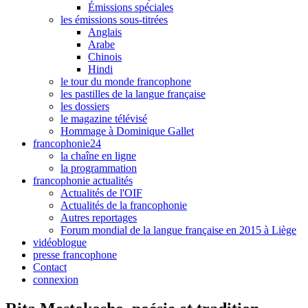
Émissions spéciales
les émissions sous-titrées
Anglais
Arabe
Chinois
Hindi
le tour du monde francophone
les pastilles de la langue française
les dossiers
le magazine télévisé
Hommage à Dominique Gallet
francophonie24
la chaîne en ligne
la programmation
francophonie actualités
Actualités de l'OIF
Actualités de la francophonie
Autres reportages
Forum mondial de la langue française en 2015 à Liège
vidéoblogue
presse francophone
Contact
connexion