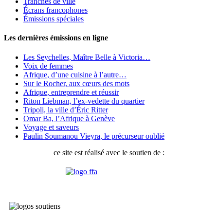
Tranches de ville
Écrans francophones
Émissions spéciales
Les dernières émissions en ligne
Les Seychelles, Maître Belle à Victoria…
Voix de femmes
Afrique, d’une cuisine à l’autre…
Sur le Rocher, aux cœurs des mots
Afrique, entreprendre et réussir
Riton Liebman, l’ex-vedette du quartier
Tripoli, la ville d’Éric Ritter
Omar Ba, l’Afrique à Genève
Voyage et saveurs
Paulin Soumanou Vieyra, le précurseur oublié
ce site est réalisé avec le soutien de :