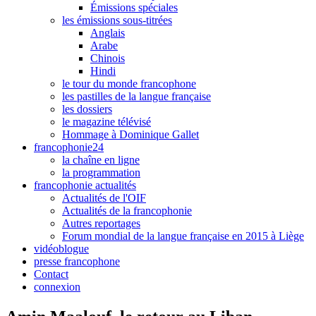
Émissions spéciales
les émissions sous-titrées
Anglais
Arabe
Chinois
Hindi
le tour du monde francophone
les pastilles de la langue française
les dossiers
le magazine télévisé
Hommage à Dominique Gallet
francophonie24
la chaîne en ligne
la programmation
francophonie actualités
Actualités de l'OIF
Actualités de la francophonie
Autres reportages
Forum mondial de la langue française en 2015 à Liège
vidéoblogue
presse francophone
Contact
connexion