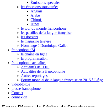
Émissions spéciales
les émissions sous-titrées
Anglais
Arabe
Chinois
Hindi
le tour du monde francophone
les pastilles de la langue française
les dossiers
le magazine télévisé
Hommage à Dominique Gallet
francophonie24
la chaîne en ligne
la programmation
francophonie actualités
Actualités de l'OIF
Actualités de la francophonie
Autres reportages
Forum mondial de la langue française en 2015 à Liège
vidéoblogue
presse francophone
Contact
connexion