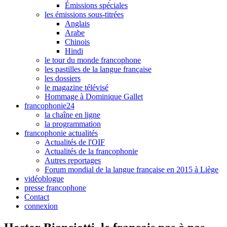
Émissions spéciales
les émissions sous-titrées
Anglais
Arabe
Chinois
Hindi
le tour du monde francophone
les pastilles de la langue française
les dossiers
le magazine télévisé
Hommage à Dominique Gallet
francophonie24
la chaîne en ligne
la programmation
francophonie actualités
Actualités de l'OIF
Actualités de la francophonie
Autres reportages
Forum mondial de la langue française en 2015 à Liège
vidéoblogue
presse francophone
Contact
connexion