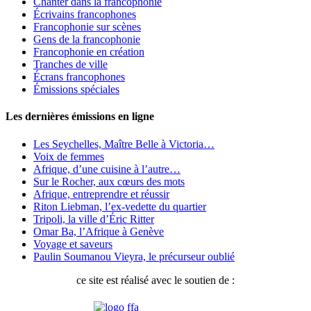
Chanter dans la francophonie
Écrivains francophones
Francophonie sur scènes
Gens de la francophonie
Francophonie en création
Tranches de ville
Écrans francophones
Émissions spéciales
Les dernières émissions en ligne
Les Seychelles, Maître Belle à Victoria…
Voix de femmes
Afrique, d’une cuisine à l’autre…
Sur le Rocher, aux cœurs des mots
Afrique, entreprendre et réussir
Riton Liebman, l’ex-vedette du quartier
Tripoli, la ville d’Éric Ritter
Omar Ba, l’Afrique à Genève
Voyage et saveurs
Paulin Soumanou Vieyra, le précurseur oublié
ce site est réalisé avec le soutien de :