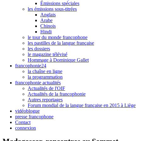
Émissions spéciales
les émissions sous-titrées
Anglais
Arabe
Chinois
Hindi
le tour du monde francophone
les pastilles de la langue française
les dossiers
le magazine télévisé
Hommage à Dominique Gallet
francophonie24
la chaîne en ligne
la programmation
francophonie actualités
Actualités de l'OIF
Actualités de la francophonie
Autres reportages
Forum mondial de la langue française en 2015 à Liège
vidéoblogue
presse francophone
Contact
connexion