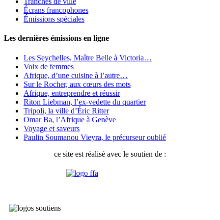
Tranches de ville
Écrans francophones
Émissions spéciales
Les dernières émissions en ligne
Les Seychelles, Maître Belle à Victoria…
Voix de femmes
Afrique, d’une cuisine à l’autre…
Sur le Rocher, aux cœurs des mots
Afrique, entreprendre et réussir
Riton Liebman, l’ex-vedette du quartier
Tripoli, la ville d’Éric Ritter
Omar Ba, l’Afrique à Genève
Voyage et saveurs
Paulin Soumanou Vieyra, le précurseur oublié
ce site est réalisé avec le soutien de :