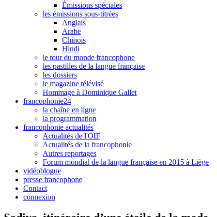
Émissions spéciales
les émissions sous-titrées
Anglais
Arabe
Chinois
Hindi
le tour du monde francophone
les pastilles de la langue française
les dossiers
le magazine télévisé
Hommage à Dominique Gallet
francophonie24
la chaîne en ligne
la programmation
francophonie actualités
Actualités de l'OIF
Actualités de la francophonie
Autres reportages
Forum mondial de la langue française en 2015 à Liège
vidéoblogue
presse francophone
Contact
connexion