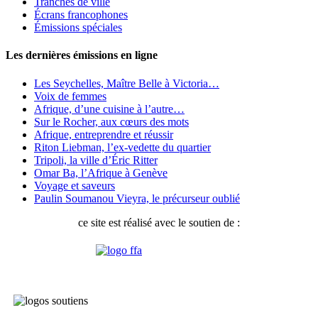
Tranches de ville
Écrans francophones
Émissions spéciales
Les dernières émissions en ligne
Les Seychelles, Maître Belle à Victoria…
Voix de femmes
Afrique, d’une cuisine à l’autre…
Sur le Rocher, aux cœurs des mots
Afrique, entreprendre et réussir
Riton Liebman, l’ex-vedette du quartier
Tripoli, la ville d’Éric Ritter
Omar Ba, l’Afrique à Genève
Voyage et saveurs
Paulin Soumanou Vieyra, le précurseur oublié
ce site est réalisé avec le soutien de :