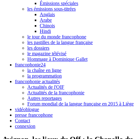
Émissions spéciales
les émissions sous-titrées
Anglais
Arabe
Chinois
Hindi
le tour du monde francophone
les pastilles de la langue française
les dossiers
le magazine télévisé
Hommage à Dominique Gallet
francophonie24
la chaîne en ligne
la programmation
francophonie actualités
Actualités de l'OIF
Actualités de la francophonie
Autres reportages
Forum mondial de la langue française en 2015 à Liège
vidéoblogue
presse francophone
Contact
connexion