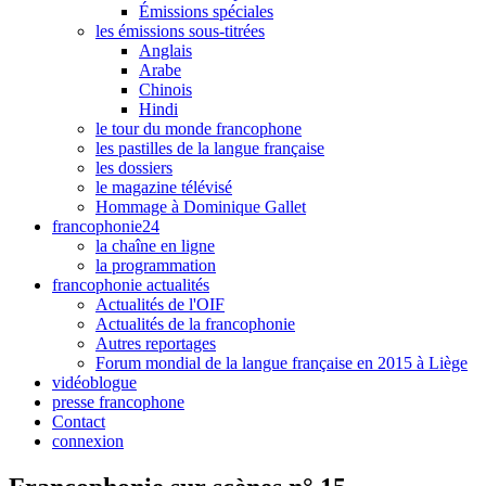
Émissions spéciales
les émissions sous-titrées
Anglais
Arabe
Chinois
Hindi
le tour du monde francophone
les pastilles de la langue française
les dossiers
le magazine télévisé
Hommage à Dominique Gallet
francophonie24
la chaîne en ligne
la programmation
francophonie actualités
Actualités de l'OIF
Actualités de la francophonie
Autres reportages
Forum mondial de la langue française en 2015 à Liège
vidéoblogue
presse francophone
Contact
connexion