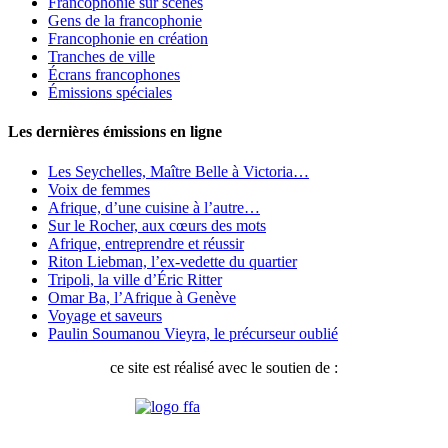
Francophonie sur scènes
Gens de la francophonie
Francophonie en création
Tranches de ville
Écrans francophones
Émissions spéciales
Les dernières émissions en ligne
Les Seychelles, Maître Belle à Victoria…
Voix de femmes
Afrique, d’une cuisine à l’autre…
Sur le Rocher, aux cœurs des mots
Afrique, entreprendre et réussir
Riton Liebman, l’ex-vedette du quartier
Tripoli, la ville d’Éric Ritter
Omar Ba, l’Afrique à Genève
Voyage et saveurs
Paulin Soumanou Vieyra, le précurseur oublié
ce site est réalisé avec le soutien de :