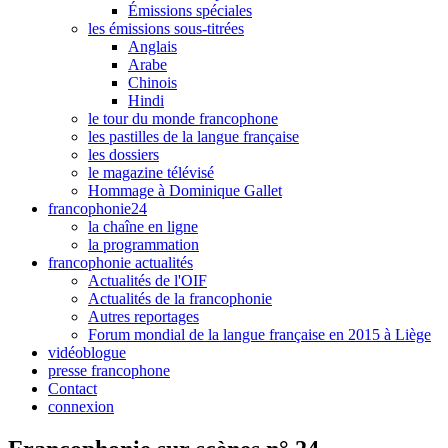
Émissions spéciales
les émissions sous-titrées
Anglais
Arabe
Chinois
Hindi
le tour du monde francophone
les pastilles de la langue française
les dossiers
le magazine télévisé
Hommage à Dominique Gallet
francophonie24
la chaîne en ligne
la programmation
francophonie actualités
Actualités de l'OIF
Actualités de la francophonie
Autres reportages
Forum mondial de la langue française en 2015 à Liège
vidéoblogue
presse francophone
Contact
connexion