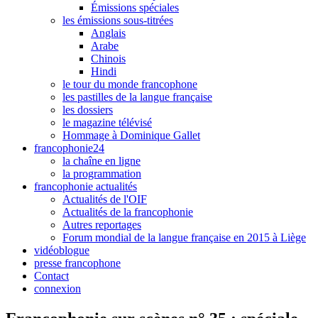
Émissions spéciales
les émissions sous-titrées
Anglais
Arabe
Chinois
Hindi
le tour du monde francophone
les pastilles de la langue française
les dossiers
le magazine télévisé
Hommage à Dominique Gallet
francophonie24
la chaîne en ligne
la programmation
francophonie actualités
Actualités de l'OIF
Actualités de la francophonie
Autres reportages
Forum mondial de la langue française en 2015 à Liège
vidéoblogue
presse francophone
Contact
connexion